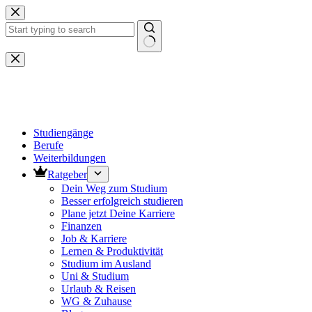
Zum
Inhalt
springen
Keine
Ergebnisse
Studiengänge
Berufe
Weiterbildungen
Ratgeber
Dein Weg zum Studium
Besser erfolgreich studieren
Plane jetzt Deine Karriere
Finanzen
Job & Karriere
Lernen & Produktivität
Studium im Ausland
Uni & Studium
Urlaub & Reisen
WG & Zuhause