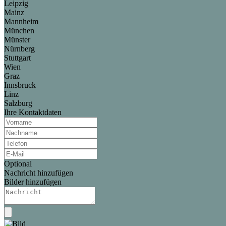
Leipzig
Mainz
Mannheim
München
Münster
Nürnberg
Stuttgart
Wien
Graz
Innsbruck
Linz
Salzburg
Ihre Kontaktdaten
Optional
Nachricht hinzufügen
Bilder hinzufügen