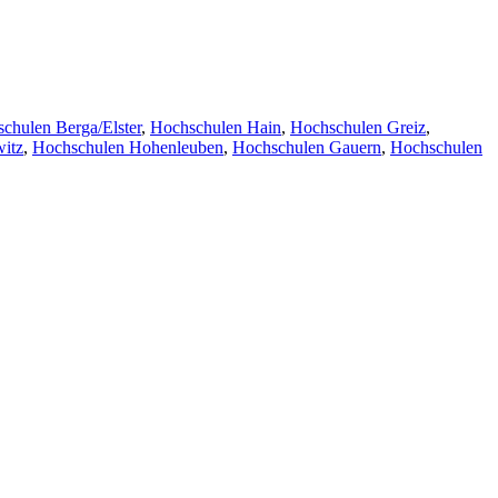
chulen Berga/Elster
,
Hochschulen Hain
,
Hochschulen Greiz
,
itz
,
Hochschulen Hohenleuben
,
Hochschulen Gauern
,
Hochschulen