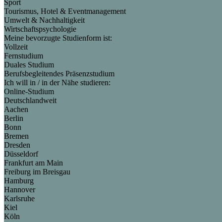
Sport
Tourismus, Hotel & Eventmanagement
Umwelt & Nachhaltigkeit
Wirtschaftspsychologie
Meine bevorzugte Studienform ist:
Vollzeit
Fernstudium
Duales Studium
Berufsbegleitendes Präsenzstudium
Ich will in / in der Nähe studieren:
Online-Studium
Deutschlandweit
Aachen
Berlin
Bonn
Bremen
Dresden
Düsseldorf
Frankfurt am Main
Freiburg im Breisgau
Hamburg
Hannover
Karlsruhe
Kiel
Köln