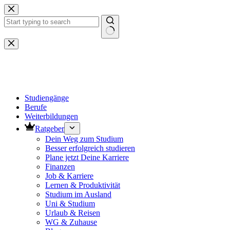
Zum
Inhalt
springen
Keine
Ergebnisse
Studiengänge
Berufe
Weiterbildungen
Ratgeber
Dein Weg zum Studium
Besser erfolgreich studieren
Plane jetzt Deine Karriere
Finanzen
Job & Karriere
Lernen & Produktivität
Studium im Ausland
Uni & Studium
Urlaub & Reisen
WG & Zuhause