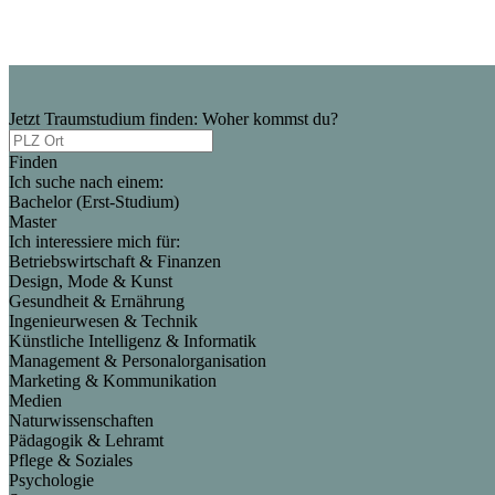
Jetzt Traumstudium finden: Woher kommst du?
Finden
Ich suche nach einem:
Bachelor (Erst-Studium)
Master
Ich interessiere mich für:
Betriebswirtschaft & Finanzen
Design, Mode & Kunst
Gesundheit & Ernährung
Ingenieurwesen & Technik
Künstliche Intelligenz & Informatik
Management & Personalorganisation
Marketing & Kommunikation
Medien
Naturwissenschaften
Pädagogik & Lehramt
Pflege & Soziales
Psychologie