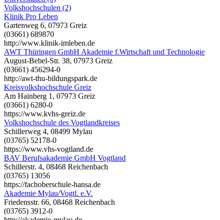
Volkshochschulen (2)
Klinik Pro Leben
Gartenweg 6, 07973 Greiz
(03661) 689870
http://www.klinik-imleben.de
AWT Thüringen GmbH Akademie f.Wirtschaft und Technologie
August-Bebel-Str. 38, 07973 Greiz
(03661) 456294-0
http://awt-thu-bildungspark.de
Kreisvolkshochschule Greiz
Am Hainberg 1, 07973 Greiz
(03661) 6280-0
https://www.kvhs-greiz.de
Volkshochschule des Vogtlandkreises
Schillerweg 4, 08499 Mylau
(03765) 52178-0
https://www.vhs-vogtland.de
BAV Berufsakademie GmbH Vogtland
Schillerstr. 4, 08468 Reichenbach
(03765) 13056
https://fachoberschule-hansa.de
Akademie Mylau/Vogtl. e.V.
Friedensstr. 66, 08468 Reichenbach
(03765) 3912-0
http://akademie-mylau.de