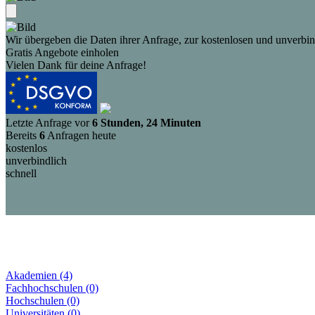
Wir übergeben die Daten ihrer Anfrage, zur kostenlosen und unverbind
Gratis Angebote einholen
Vielen Dank für deine Anfrage!
Letzte Anfrage vor
6 Stunden, 24 Minuten
Bereits
6
Anfragen heute
kostenlos
unverbindlich
schnell
Akademien (4)
Fachhochschulen (0)
Hochschulen (0)
Universitäten (0)