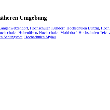
r näheren Umgebung
Langenwetzendorf
,
Hochschulen Kühdorf
,
Hochschulen Lunzig
,
Hochs
ochschulen Hohenölsen
,
Hochschulen Mohlsdorf
,
Hochschulen Teichw
n Seelingstädt
,
Hochschulen Mylau