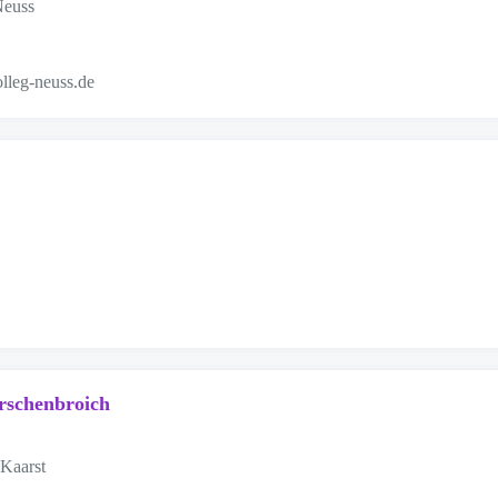
Neuss
lleg-neuss.de
rschenbroich
Kaarst