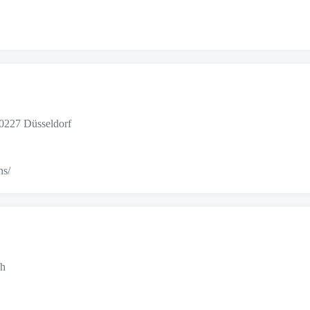
40227 Düsseldorf
hs/
ch