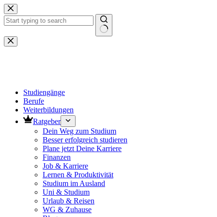
Zum
Inhalt
springen
Keine
Ergebnisse
Studiengänge
Berufe
Weiterbildungen
Ratgeber
Dein Weg zum Studium
Besser erfolgreich studieren
Plane jetzt Deine Karriere
Finanzen
Job & Karriere
Lernen & Produktivität
Studium im Ausland
Uni & Studium
Urlaub & Reisen
WG & Zuhause