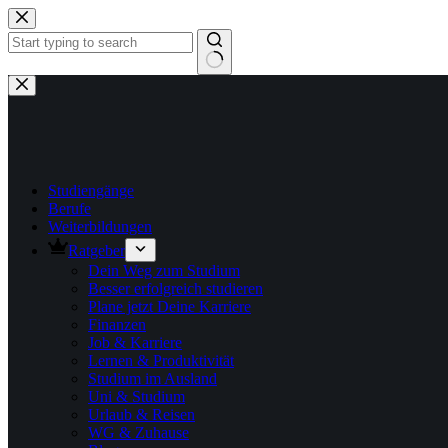
Zum
Inhalt
springen
Keine
Ergebnisse
Studiengänge
Berufe
Weiterbildungen
Ratgeber
Dein Weg zum Studium
Besser erfolgreich studieren
Plane jetzt Deine Karriere
Finanzen
Job & Karriere
Lernen & Produktivität
Studium im Ausland
Uni & Studium
Urlaub & Reisen
WG & Zuhause