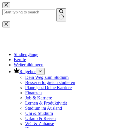
Zum
Inhalt
springen
Keine
Ergebnisse
Studiengänge
Berufe
Weiterbildungen
Ratgeber
Dein Weg zum Studium
Besser erfolgreich studieren
Plane jetzt Deine Karriere
Finanzen
Job & Karriere
Lernen & Produktivität
Studium im Ausland
Uni & Studium
Urlaub & Reisen
WG & Zuhause