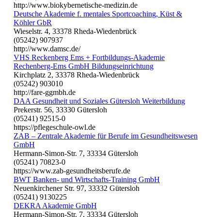
http://www.biokybernetische-medizin.de
Deutsche Akademie f. mentales Sportcoaching, Küst &
Köhler GbR
Wieselstr. 4, 33378 Rheda-Wiedenbrück
(05242) 907937
http://www.damsc.de/
VHS Reckenberg Ems + Fortbildungs-Akademie
Rechenberg-Ems GmbH Bildungseinrichtung
Kirchplatz 2, 33378 Rheda-Wiedenbrück
(05242) 903010
http://fare-ggmbh.de
DAA Gesundheit und Soziales Gütersloh Weiterbildung
Prekerstr. 56, 33330 Gütersloh
(05241) 92515-0
https://pflegeschule-owl.de
ZAB – Zentrale Akademie für Berufe im Gesundheitswesen
GmbH
Hermann-Simon-Str. 7, 33334 Gütersloh
(05241) 70823-0
https://www.zab-gesundheitsberufe.de
BWT Banken- und Wirtschafts-Training GmbH
Neuenkirchener Str. 97, 33332 Gütersloh
(05241) 9130225
DEKRA Akademie GmbH
Hermann-Simon-Str. 7, 33334 Gütersloh