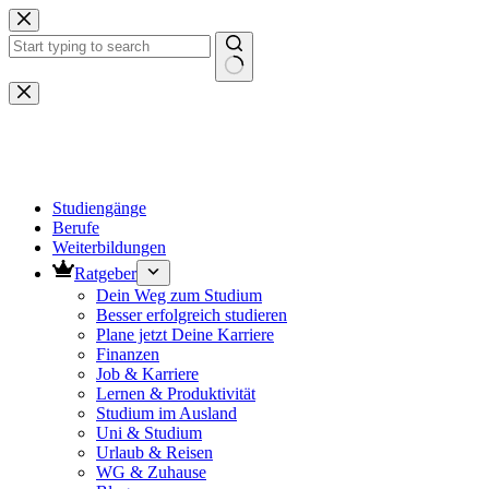
Zum
Inhalt
springen
Keine
Ergebnisse
Studiengänge
Berufe
Weiterbildungen
Ratgeber
Dein Weg zum Studium
Besser erfolgreich studieren
Plane jetzt Deine Karriere
Finanzen
Job & Karriere
Lernen & Produktivität
Studium im Ausland
Uni & Studium
Urlaub & Reisen
WG & Zuhause