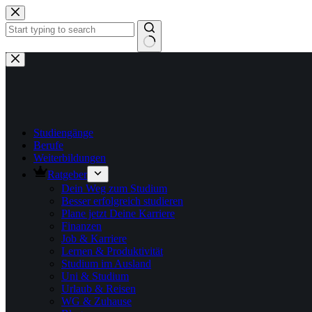
Zum
Inhalt
springen
Keine
Ergebnisse
Studiengänge
Berufe
Weiterbildungen
Ratgeber
Dein Weg zum Studium
Besser erfolgreich studieren
Plane jetzt Deine Karriere
Finanzen
Job & Karriere
Lernen & Produktivität
Studium im Ausland
Uni & Studium
Urlaub & Reisen
WG & Zuhause