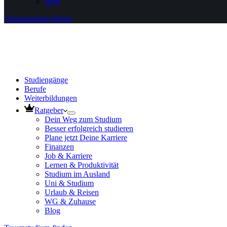
Blog
Traumstudium finden
Studiengänge
Berufe
Weiterbildungen
Ratgeber
Dein Weg zum Studium
Besser erfolgreich studieren
Plane jetzt Deine Karriere
Finanzen
Job & Karriere
Lernen & Produktivität
Studium im Ausland
Uni & Studium
Urlaub & Reisen
WG & Zuhause
Blog