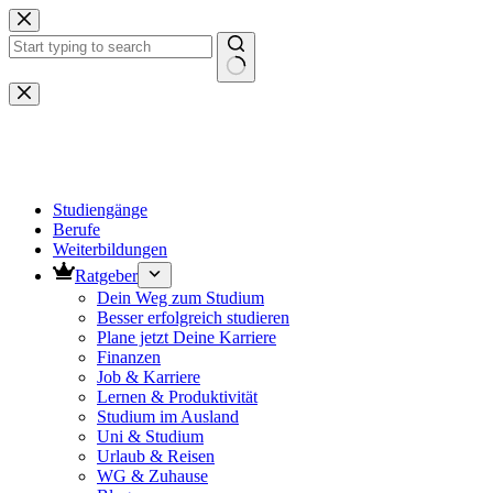
Zum
Inhalt
springen
Keine
Ergebnisse
Studiengänge
Berufe
Weiterbildungen
Ratgeber
Dein Weg zum Studium
Besser erfolgreich studieren
Plane jetzt Deine Karriere
Finanzen
Job & Karriere
Lernen & Produktivität
Studium im Ausland
Uni & Studium
Urlaub & Reisen
WG & Zuhause