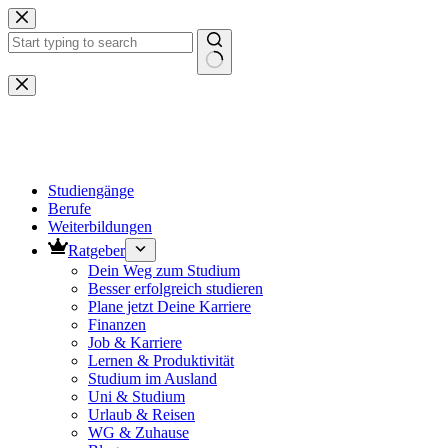
Zum
Inhalt
springen
Keine
Ergebnisse
Studiengänge
Berufe
Weiterbildungen
Ratgeber
Dein Weg zum Studium
Besser erfolgreich studieren
Plane jetzt Deine Karriere
Finanzen
Job & Karriere
Lernen & Produktivität
Studium im Ausland
Uni & Studium
Urlaub & Reisen
WG & Zuhause