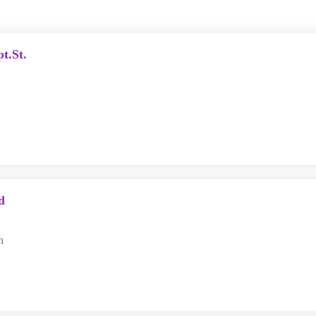
t.St.
d
n