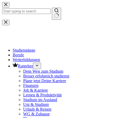
Zum
Inhalt
springen
Keine
Ergebnisse
Studiengänge
Berufe
Weiterbildungen
Ratgeber
Dein Weg zum Studium
Besser erfolgreich studieren
Plane jetzt Deine Karriere
Finanzen
Job & Karriere
Lernen & Produktivität
Studium im Ausland
Uni & Studium
Urlaub & Reisen
WG & Zuhause