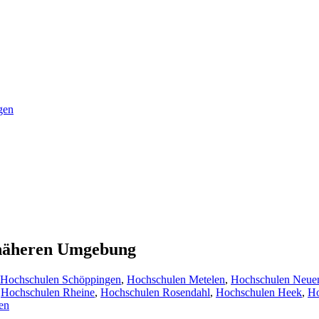
gen
r näheren Umgebung
Hochschulen Schöppingen
,
Hochschulen Metelen
,
Hochschulen Neue
,
Hochschulen Rheine
,
Hochschulen Rosendahl
,
Hochschulen Heek
,
Ho
en