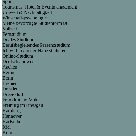
Sport
Tourismus, Hotel & Eventmanagement
Umwelt & Nachhaltigkeit
Wirtschaftspsychologie
Meine bevorzugte Studienform ist:
Vollzeit
Fernstudium
Duales Studium
Berufsbegleitendes Präsenzstudium
Ich will in / in der Nähe studieren:
Online-Studium
Deutschlandweit
Aachen
Berlin
Bonn
Bremen
Dresden
Düsseldorf
Frankfurt am Main
Freiburg im Breisgau
Hamburg
Hannover
Karlsruhe
Kiel
Köln