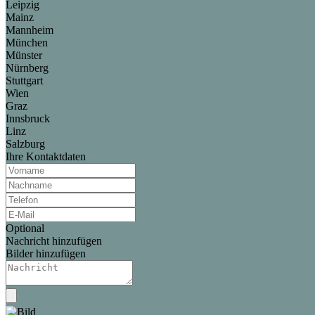
Leipzig
Mainz
Mannheim
München
Münster
Nürnberg
Stuttgart
Wien
Graz
Innsbruck
Linz
Salzburg
Ihre Kontaktdaten
Optional
Nachricht hinzufügen
Bilder hinzufügen