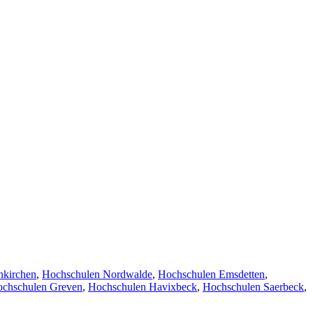
nkirchen
,
Hochschulen Nordwalde
,
Hochschulen Emsdetten
,
chschulen Greven
,
Hochschulen Havixbeck
,
Hochschulen Saerbeck
,