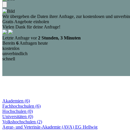
Wir übergeben die Daten ihrer Anfrage, zur kostenlosen und unverbind
Gratis Angebote einholen
Vielen Dank für deine Anfrage!
Letzte Anfrage vor
2 Stunden, 3 Minuten
Bereits
6
Anfragen heute
kostenlos
unverbindlich
schnell
Akademien (6)
Fachhochschulen (6)
Hochschulen (0)
Universitäten (0)
Volkshochschulen (2)
Agrar- und Veterinär-Akademie (AVA) EG Hellwig