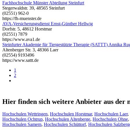
Fachhochschule Münster Abteilung Steinfurt
Stegerwaldstr. 39, 48565 Steinfurt
(02551) 962-0
https://fh-muenster.de
AVA-Versicherungsdienst Ernst-Günther Hellwig
Dorfstr. 5, 48612 Horstmar
(02551) 7879
https://www.ava1.de
Steinfurter Akademie für Tiergestützte Therapie (SATTT) Annika Ru
Altenberger Str. 3, 48366 Laer
(02554) 9193496
https://www.sattt.de
1
2
Hier finden sich weitere Anbieter aus de
Hochschulen Wettringen
,
Hochschulen Horstmar
,
Hochschulen Laer
,
Hochschulen Ochtrup
,
Hochschulen Altenberge
,
Hochschulen Ohne
Hochschulen Samern
,
Hochschulen Schüttorf
,
Hochschulen Salzberg