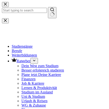
Zum
Inhalt
springen
Keine
Ergebnisse
Studiengänge
Berufe
Weiterbildungen
Ratgeber
Dein Weg zum Studium
Besser erfolgreich studieren
Plane jetzt Deine Karriere
Finanzen
Job & Karriere
Lernen & Produktivität
Studium im Ausland
Uni & Studium
Urlaub & Reisen
WG & Zuhause