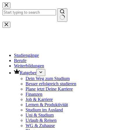
Zum
Inhalt
springen
Keine
Ergebnisse
Studiengänge
Berufe
Weiterbildungen
Ratgeber
Dein Weg zum Studium
Besser erfolgreich studieren
Plane jetzt Deine Karriere
Finanzen
Job & Karriere
Lernen & Produktivität
Studium im Ausland
Uni & Studium
Urlaub & Reisen
WG & Zuhause