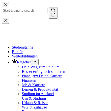
Zum
Inhalt
springen
Keine
Ergebnisse
Studiengänge
Berufe
Weiterbildungen
Ratgeber
Dein Weg zum Studium
Besser erfolgreich studieren
Plane jetzt Deine Karriere
Finanzen
Job & Karriere
Lernen & Produktivität
Studium im Ausland
Uni & Studium
Urlaub & Reisen
WG & Zuhause