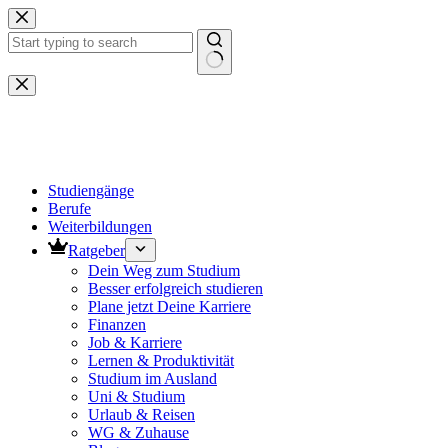
Zum
Inhalt
springen
Keine
Ergebnisse
Studiengänge
Berufe
Weiterbildungen
Ratgeber
Dein Weg zum Studium
Besser erfolgreich studieren
Plane jetzt Deine Karriere
Finanzen
Job & Karriere
Lernen & Produktivität
Studium im Ausland
Uni & Studium
Urlaub & Reisen
WG & Zuhause