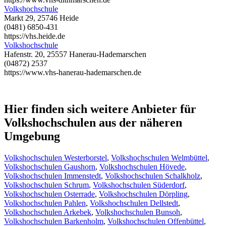
Volkshochschule
Markt 29, 25746 Heide
(0481) 6850-431
https://vhs.heide.de
Volkshochschule
Hafenstr. 20, 25557 Hanerau-Hademarschen
(04872) 2537
https://www.vhs-hanerau-hademarschen.de
Hier finden sich weitere Anbieter für
Volkshochschulen aus der näheren
Umgebung
Volkshochschulen Westerborstel
,
Volkshochschulen Welmbüttel
,
Volkshochschulen Gaushorn
,
Volkshochschulen Hövede
,
Volkshochschulen Immenstedt
,
Volkshochschulen Schalkholz
,
Volkshochschulen Schrum
,
Volkshochschulen Süderdorf
,
Volkshochschulen Osterrade
,
Volkshochschulen Dörpling
,
Volkshochschulen Pahlen
,
Volkshochschulen Dellstedt
,
Volkshochschulen Arkebek
,
Volkshochschulen Bunsoh
,
Volkshochschulen Barkenholm
,
Volkshochschulen Offenbüttel
,