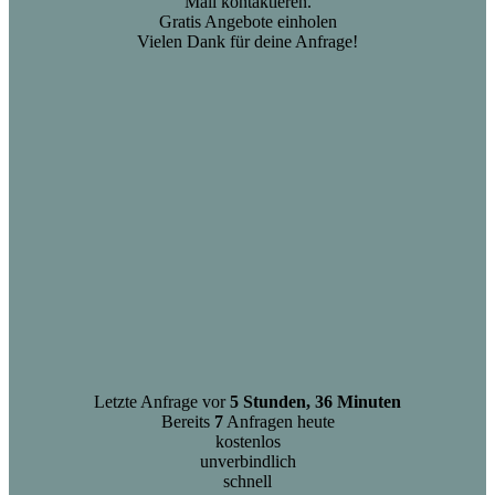
Mail kontaktieren.
Gratis Angebote einholen
Vielen Dank für deine Anfrage!
Letzte Anfrage vor
5 Stunden, 36 Minuten
Bereits
7
Anfragen heute
kostenlos
unverbindlich
schnell