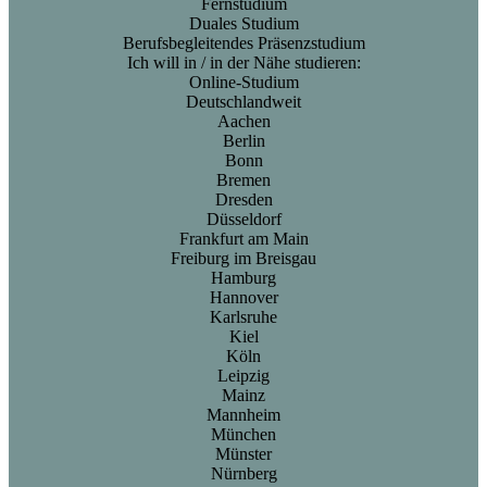
Fernstudium
Duales Studium
Berufsbegleitendes Präsenzstudium
Ich will in / in der Nähe studieren:
Online-Studium
Deutschlandweit
Aachen
Berlin
Bonn
Bremen
Dresden
Düsseldorf
Frankfurt am Main
Freiburg im Breisgau
Hamburg
Hannover
Karlsruhe
Kiel
Köln
Leipzig
Mainz
Mannheim
München
Münster
Nürnberg