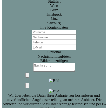
Stuttgart
Wien
Graz
Innsbruck
Linz
Salzburg
Ihre Kontaktdaten
Optional
Nachricht hinzufügen
Bilder hinzufügen
Wir übergeben die Daten ihrer Anfrage, zur kostenlosen und
unverbindlichen Angebotserstellung, an mehrere Anbieter. Die
Anbieter und wir dürfen Sie zu Ihrer Anfrage telefonisch und per E-