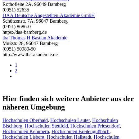
Rothofleite 2A, 96049 Bamberg
(0951) 52635
DAA Deutsche Angestellten-Akademie GmbH
Schützenstr. 7A, 96047 Bamberg
(0951) 8686-0
https://daa-bamberg.de
tba Thomas H.Bastian Akademie
Mußstr. 28, 96047 Bamberg
(0951) 50989-50
http://www.tba-akademie.de
1
2
Hier finden sich weitere Anbieter aus der
näheren Umgebung
Hochschulen Oberhaid
,
Hochschulen Lauter
,
Hochschulen
Bischberg
,
Hochschulen Stettfeld
,
Hochschulen Priesendorf
,
Hochschulen Kemmern
,
Hochschulen Breitengüßbach
,
Hochschulen Lisberg
,
Hochschulen Hallstadt
,
Hochschulen