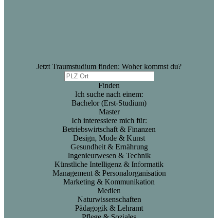
Jetzt Traumstudium finden: Woher kommst du?
Finden
Ich suche nach einem:
Bachelor (Erst-Studium)
Master
Ich interessiere mich für:
Betriebswirtschaft & Finanzen
Design, Mode & Kunst
Gesundheit & Ernährung
Ingenieurwesen & Technik
Künstliche Intelligenz & Informatik
Management & Personalorganisation
Marketing & Kommunikation
Medien
Naturwissenschaften
Pädagogik & Lehramt
Pflege & Soziales