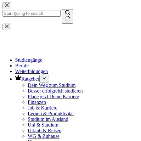
Zum
Inhalt
springen
Keine
Ergebnisse
Studiengänge
Berufe
Weiterbildungen
Ratgeber
Dein Weg zum Studium
Besser erfolgreich studieren
Plane jetzt Deine Karriere
Finanzen
Job & Karriere
Lernen & Produktivität
Studium im Ausland
Uni & Studium
Urlaub & Reisen
WG & Zuhause