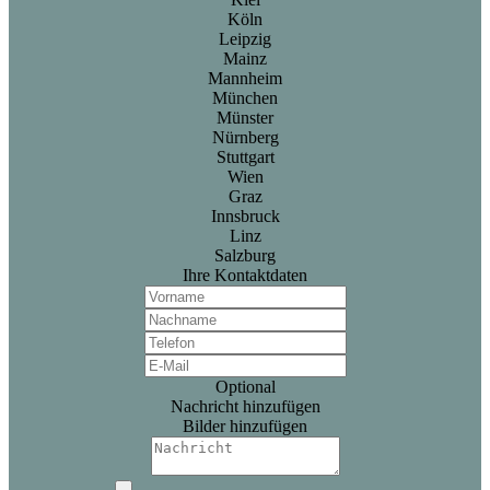
Köln
Leipzig
Mainz
Mannheim
München
Münster
Nürnberg
Stuttgart
Wien
Graz
Innsbruck
Linz
Salzburg
Ihre Kontaktdaten
Optional
Nachricht hinzufügen
Bilder hinzufügen