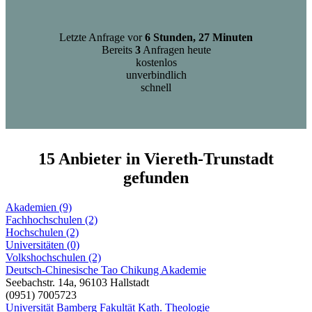
Letzte Anfrage vor
6 Stunden, 27 Minuten
Bereits
3
Anfragen heute
kostenlos
unverbindlich
schnell
15 Anbieter in Viereth-Trunstadt
gefunden
Akademien (9)
Fachhochschulen (2)
Hochschulen (2)
Universitäten (0)
Volkshochschulen (2)
Deutsch-Chinesische Tao Chikung Akademie
Seebachstr. 14a, 96103 Hallstadt
(0951) 7005723
Universität Bamberg Fakultät Kath. Theologie