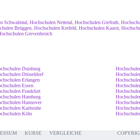
n Schwalmtal
,
Hochschulen Nettetal
,
Hochschulen Grefrath
,
Hochschu
chulen Brüggen
,
Hochschulen Krefeld
,
Hochschulen Kaarst
,
Hochsch
Hochschulen Grevenbroich
chschulen Duisburg
Hochschule
chschulen Düsseldorf
Hochschule
chschulen Erlangen
Hochschule
chschulen Essen
Hochschule
chschulen Frankfurt
Hochschule
chschulen Hamburg
Hochschule
chschulen Hannover
Hochschulen
chschulen Karlsruhe
Hochschule
chschulen Köln
Hochschule
RESSUM
KURSE
VERGLEICHE
COPYRIGH