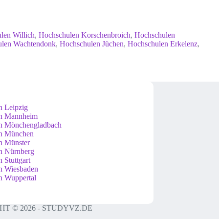
len Willich
,
Hochschulen Korschenbroich
,
Hochschulen
ulen Wachtendonk
,
Hochschulen Jüchen
,
Hochschulen Erkelenz
,
n Leipzig
n Mannheim
n Mönchengladbach
n München
n Münster
n Nürnberg
 Stuttgart
n Wiesbaden
n Wuppertal
T © 2026 - STUDYVZ.DE