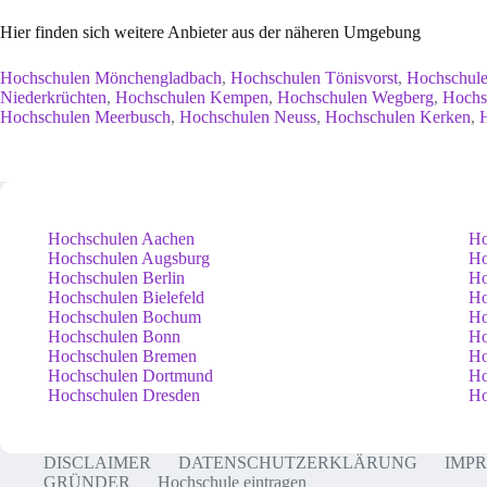
Hier finden sich weitere Anbieter aus der näheren Umgebung
Hochschulen Mönchengladbach
,
Hochschulen Tönisvorst
,
Hochschule
Niederkrüchten
,
Hochschulen Kempen
,
Hochschulen Wegberg
,
Hochs
Hochschulen Meerbusch
,
Hochschulen Neuss
,
Hochschulen Kerken
,
Hochschulen Aachen
Ho
Hochschulen Augsburg
Ho
Hochschulen Berlin
Ho
Hochschulen Bielefeld
Ho
Hochschulen Bochum
Ho
Hochschulen Bonn
Ho
Hochschulen Bremen
Ho
Hochschulen Dortmund
Ho
Hochschulen Dresden
Ho
DISCLAIMER
DATENSCHUTZERKLÄRUNG
IMP
GRÜNDER
Hochschule eintragen