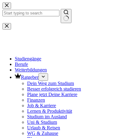
Zum
Inhalt
springen
Keine
Ergebnisse
Studiengänge
Berufe
Weiterbildungen
Ratgeber
Dein Weg zum Studium
Besser erfolgreich studieren
Plane jetzt Deine Karriere
Finanzen
Job & Karriere
Lernen & Produktivität
Studium im Ausland
Uni & Studium
Urlaub & Reisen
WG & Zuhause