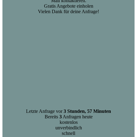
Mail kontaktieren.
Gratis Angebote einholen
Vielen Dank für deine Anfrage!
Letzte Anfrage vor
3 Stunden, 57 Minuten
Bereits
3
Anfragen heute
kostenlos
unverbindlich
schnell