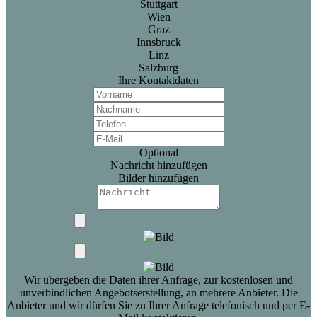
Stuttgart
Wien
Graz
Innsbruck
Linz
Salzburg
Ihre Kontaktdaten
Optional
Nachricht hinzufügen
Bilder hinzufügen
Wir übergeben die Daten ihrer Anfrage, zur kostenlosen und
unverbindlichen Angebotserstellung, an mehrere Anbieter. Die
Anbieter und wir dürfen Sie zu Ihrer Anfrage telefonisch und per E-