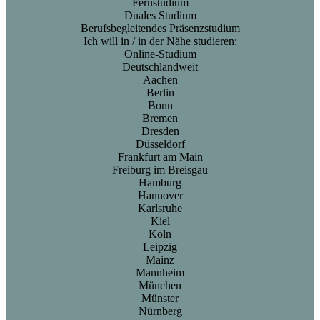
Fernstudium
Duales Studium
Berufsbegleitendes Präsenzstudium
Ich will in / in der Nähe studieren:
Online-Studium
Deutschlandweit
Aachen
Berlin
Bonn
Bremen
Dresden
Düsseldorf
Frankfurt am Main
Freiburg im Breisgau
Hamburg
Hannover
Karlsruhe
Kiel
Köln
Leipzig
Mainz
Mannheim
München
Münster
Nürnberg