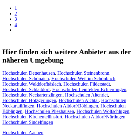
1
2
3
4
Hier finden sich weitere Anbieter aus der
näheren Umgebung
Hochschulen Dettenhausen
,
Hochschulen Steinenbronn
,
Hochschulen Schönaich
,
Hochschulen Weil im Schönbuch
,
Hochschulen Walddorfhäslach
,
Hochschulen Filderstadt
,
Hochschulen Schlaitdorf
,
Hochschulen Leinfelden-Echterdingen
,
Hochschulen Neckartenzlingen
,
Hochschulen Altenriet
,
Hochschulen Holzgerlingen
,
Hochschulen Aichtal
,
Hochschulen
Neckartailfingen
,
Hochschulen Altdorf/Böblingen
,
Hochschulen
Böblingen
,
Hochschulen Pliezhausen
,
Hochschulen Wolfschlugen
,
Hochschulen Kirchentellinsfurt
,
Hochschulen Altdorf/Nürtingen
,
Hochschulen Sindelfingen
Hochschulen Aachen