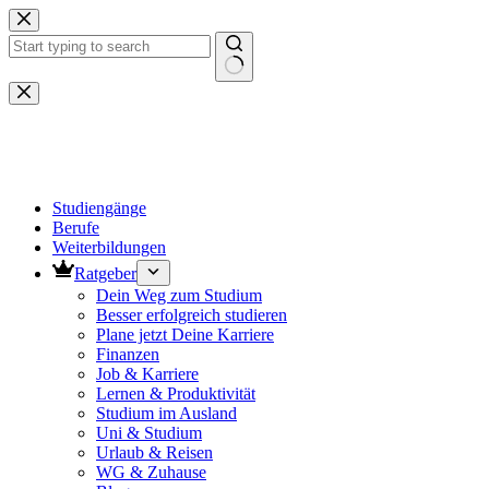
Zum
Inhalt
springen
Keine
Ergebnisse
Studiengänge
Berufe
Weiterbildungen
Ratgeber
Dein Weg zum Studium
Besser erfolgreich studieren
Plane jetzt Deine Karriere
Finanzen
Job & Karriere
Lernen & Produktivität
Studium im Ausland
Uni & Studium
Urlaub & Reisen
WG & Zuhause