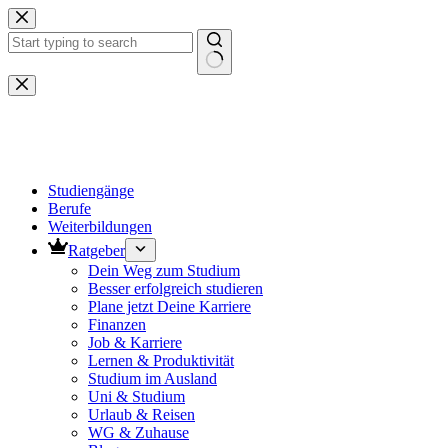
Zum
Inhalt
springen
Keine
Ergebnisse
Studiengänge
Berufe
Weiterbildungen
Ratgeber
Dein Weg zum Studium
Besser erfolgreich studieren
Plane jetzt Deine Karriere
Finanzen
Job & Karriere
Lernen & Produktivität
Studium im Ausland
Uni & Studium
Urlaub & Reisen
WG & Zuhause