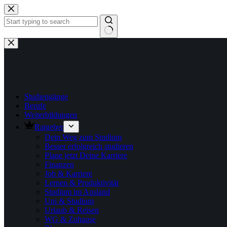
Zum
Inhalt
springen
Keine
Ergebnisse
Studiengänge
Berufe
Weiterbildungen
Ratgeber
Dein Weg zum Studium
Besser erfolgreich studieren
Plane jetzt Deine Karriere
Finanzen
Job & Karriere
Lernen & Produktivität
Studium im Ausland
Uni & Studium
Urlaub & Reisen
WG & Zuhause