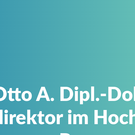
tto A. Dipl.-D
rektor im Hoch