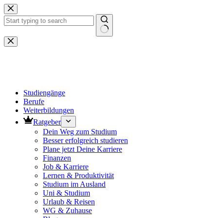
Zum
Inhalt
springen
Keine
Ergebnisse
Studiengänge
Berufe
Weiterbildungen
Ratgeber
Dein Weg zum Studium
Besser erfolgreich studieren
Plane jetzt Deine Karriere
Finanzen
Job & Karriere
Lernen & Produktivität
Studium im Ausland
Uni & Studium
Urlaub & Reisen
WG & Zuhause