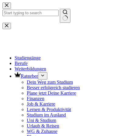
Zum
Inhalt
springen
Keine
Ergebnisse
Studiengänge
Berufe
Weiterbildungen
Ratgeber
Dein Weg zum Studium
Besser erfolgreich studieren
Plane jetzt Deine Karriere
Finanzen
Job & Karriere
Lernen & Produktivität
Studium im Ausland
Uni & Studium
Urlaub & Reisen
WG & Zuhause