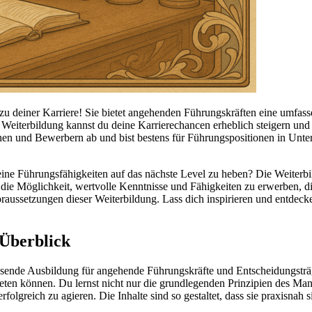
u deiner Karriere! Sie bietet angehenden Führungskräften eine umfass
eiterbildung kannst du deine Karrierechancen erheblich steigern und 
und Bewerbern ab und bist bestens für Führungspositionen in Unterne
 deine Führungsfähigkeiten auf das nächste Level zu heben? Die Weiterb
ie Möglichkeit, wertvolle Kenntnisse und Fähigkeiten zu erwerben, di
 Voraussetzungen dieser Weiterbildung. Lass dich inspirieren und entde
Überblick
ende Ausbildung für angehende Führungskräfte und Entscheidungsträger
eten können. Du lernst nicht nur die grundlegenden Prinzipien des Man
lgreich zu agieren. Die Inhalte sind so gestaltet, dass sie praxisnah s