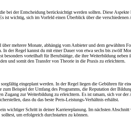
die bei der Entscheidung berücksichtigt werden sollten. Diese Aspekte
Es ist wichtig, sich im Vorfeld einen Überblick über die verschiedenen
 über mehrere Monate, abhängig vom Anbieter und dem gewählten Format.
ren. In der Regel kannst du mit einer Dauer von etwa sechs bis zwölf 
 besonders vorteilhaft für Berufstätige, die ihre Weiterbildung neben 
nden und somit den Transfer von Theorie in die Praxis zu erleichtern.
us sorgfältig eingeplant werden. In der Regel liegen die Gebühren für
ie zum Beispiel der Umfang des Programms, die Reputation der Bildung
en Zugang zur Weiterbildung zu erleichtern. Es ist ratsam, sich vor de
erstellen, dass du das beste Preis-Leistungs-Verhältnis erhältst.
in wichtiger Schritt in deiner Karriereplanung. Im nächsten Abschnitt
solltest, um erfolgreich durchstarten zu können.