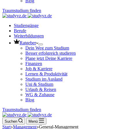
Blog
Traumstudium finden
Studiengänge
Berufe
Weiterbildungen
Ratgeber
Dein Weg zum Studium
Besser erfolgreich studieren
Plane jetzt Deine Karriere
Finanzen
Job & Karriere
Lernen & Produktivität
Studium im Ausland
Uni & Studium
Urlaub & Reisen
WG & Zuhause
Blog
Traumstudium finden
Suchen
Menü
Start
Management
General-Management