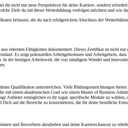
dir nicht nur neue Perspektiven für deine Karriere, sondern erfordert 
 welche Ziele du mit dieser Weiterbildung verfolgen möchtest und wie d
ikaten befassen, die du nach erfolgreichem Abschluss der Weiterbildu
e neu erlernten Fähigkeiten dokumentiert. Dieses Zertifikat ist nicht n
slauf. Es zeigt potenziellen Arbeitgeberinnen und Arbeitgebern, das
. In der heutigen Arbeitswelt, die von ständigem Wandel und Innovation 
en.
eine Qualifikation unterstreichen. Viele Bildungseinrichtungen bieten e
 die mit einem akademischen Grad wie einem Master of Business Admi
ge Anbieter ermöglichen es dir sogar, spezifische Module zu wählen, di
nd Dich auf die Bereiche zu konzentrieren, die für deine berufliche Ent
rberinnen und Bewerbern abzuheben und deine Karrierechancen zu erhö