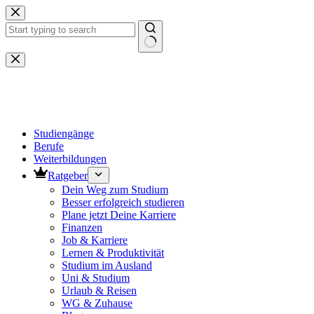
Zum
Inhalt
springen
Keine
Ergebnisse
Studiengänge
Berufe
Weiterbildungen
Ratgeber
Dein Weg zum Studium
Besser erfolgreich studieren
Plane jetzt Deine Karriere
Finanzen
Job & Karriere
Lernen & Produktivität
Studium im Ausland
Uni & Studium
Urlaub & Reisen
WG & Zuhause