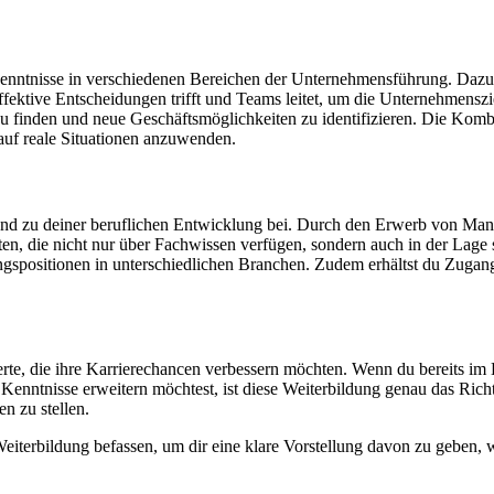
enntnisse in verschiedenen Bereichen der Unternehmensführung. Dazu
ektive Entscheidungen trifft und Teams leitet, um die Unternehmenszi
 zu finden und neue Geschäftsmöglichkeiten zu identifizieren. Die Ko
 auf reale Situationen anzuwenden.
eidend zu deiner beruflichen Entwicklung bei. Durch den Erwerb von Ma
n, die nicht nur über Fachwissen verfügen, sondern auch in der Lage 
ngspositionen in unterschiedlichen Branchen. Zudem erhältst du Zuga
erte, die ihre Karrierechancen verbessern möchten. Wenn du bereits im 
nisse erweitern möchtest, ist diese Weiterbildung genau das Richtige fü
n zu stellen.
iterbildung befassen, um dir eine klare Vorstellung davon zu geben, w