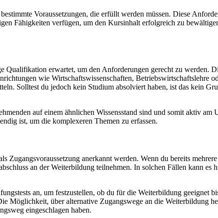
stimmte Voraussetzungen, die erfüllt werden müssen. Diese Anforderun
n Fähigkeiten verfügen, um den Kursinhalt erfolgreich zu bewältigen.
ge Qualifikation erwartet, um den Anforderungen gerecht zu werden. D
nrichtungen wie Wirtschaftswissenschaften, Betriebswirtschaftslehre ode
n. Solltest du jedoch kein Studium absolviert haben, ist das kein Gr
ilnehmenden auf einem ähnlichen Wissensstand sind und somit aktiv am U
wendig ist, um die komplexeren Themen zu erfassen.
als Zugangsvoraussetzung anerkannt werden. Wenn du bereits mehrere J
schluss an der Weiterbildung teilnehmen. In solchen Fällen kann es hi
ungstests an, um festzustellen, ob du für die Weiterbildung geeignet b
. Die Möglichkeit, über alternative Zugangswege an die Weiterbildung he
ldungsweg eingeschlagen haben.