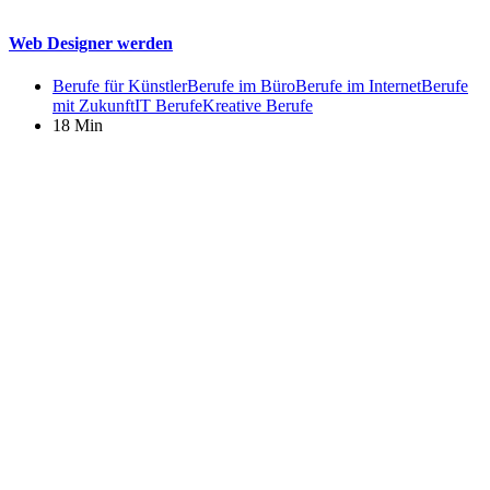
Web Designer werden
Berufe für Künstler
Berufe im Büro
Berufe im Internet
Berufe
mit Zukunft
IT Berufe
Kreative Berufe
18 Min