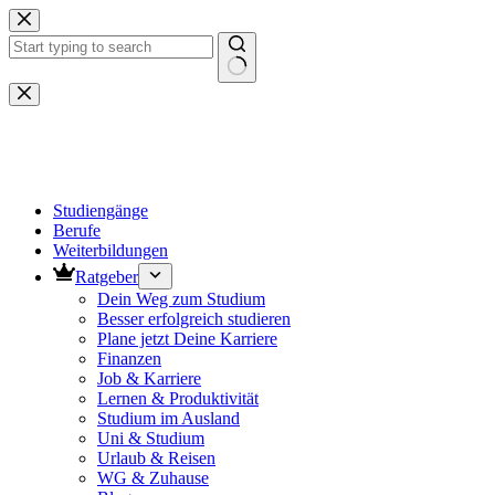
Zum
Inhalt
springen
Keine
Ergebnisse
Studiengänge
Berufe
Weiterbildungen
Ratgeber
Dein Weg zum Studium
Besser erfolgreich studieren
Plane jetzt Deine Karriere
Finanzen
Job & Karriere
Lernen & Produktivität
Studium im Ausland
Uni & Studium
Urlaub & Reisen
WG & Zuhause