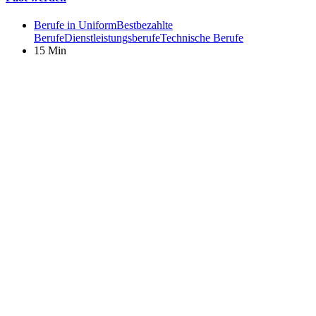
Berufe in Uniform
Bestbezahlte
Berufe
Dienstleistungsberufe
Technische Berufe
15 Min