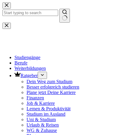
Zum
Inhalt
springen
Keine
Ergebnisse
Studiengänge
Berufe
Weiterbildungen
Ratgeber
Dein Weg zum Studium
Besser erfolgreich studieren
Plane jetzt Deine Karriere
Finanzen
Job & Karriere
Lernen & Produktivität
Studium im Ausland
Uni & Studium
Urlaub & Reisen
WG & Zuhause