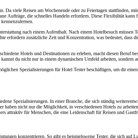
in. Da viele Reisen am Wochenende oder zu Feiertagen stattfinden, müss
ne Aufträge, die schnelles Handeln erfordern. Diese Flexibilität kann f
n kennenzulernen.
hterstattung nach einem Aufenthalt. Nach einem Hotelbesuch müssen Teste
e erfordern zusätzliche Zeit und Konzentration, was bedeutet, dass di
schiedene Hotels und Destinationen zu erleben, macht diesen Beruf bes
 kannst du nicht nur in einem dynamischen Umfeld arbeiten, sondern a
öglichen Spezialisierungen für Hotel Tester beschäftigen, um dir ein
iedene Spezialisierungen. In einer Branche, die sich ständig weiterentwi
er haben nicht nur die Möglichkeit, in verschiedenen Hotels zu arbeite
ers attraktiv für Menschen, die eine Leidenschaft für Reisen und Gastf
tungen konzentrieren. So gibt es beispielsweise Tester, die sich auf Lu