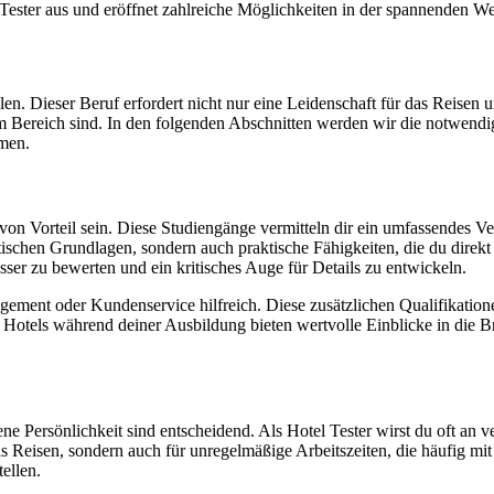
 Tester aus und eröffnet zahlreiche Möglichkeiten in der spannenden W
en. Dieser Beruf erfordert nicht nur eine Leidenschaft für das Reisen 
sem Bereich sind. In den folgenden Abschnitten werden wir die notwend
hmen.
Vorteil sein. Diese Studiengänge vermitteln dir ein umfassendes Verst
etischen Grundlagen, sondern auch praktische Fähigkeiten, die du direk
sser zu bewerten und ein kritisches Auge für Details zu entwickeln.
ement oder Kundenservice hilfreich. Diese zusätzlichen Qualifikatione
tels während deiner Ausbildung bieten wertvolle Einblicke in die Bra
ne Persönlichkeit sind entscheidend. Als Hotel Tester wirst du oft an v
as Reisen, sondern auch für unregelmäßige Arbeitszeiten, die häufig mit
ellen.