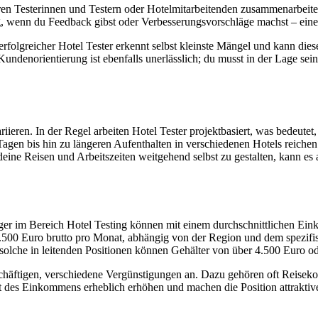
en Testerinnen und Testern oder Hotelmitarbeitenden zusammenarbeiten w
g, wenn du Feedback gibst oder Verbesserungsvorschläge machst – ein
n erfolgreicher Hotel Tester erkennt selbst kleinste Mängel und kann di
ndenorientierung ist ebenfalls unerlässlich; du musst in der Lage sein
iieren. In der Regel arbeiten Hotel Tester projektbasiert, was bedeutet,
en bis hin zu längeren Aufenthalten in verschiedenen Hotels reichen. Di
deine Reisen und Arbeitszeiten weitgehend selbst zu gestalten, kann es 
er im Bereich Hotel Testing können mit einem durchschnittlichen Einko
 3.500 Euro brutto pro Monat, abhängig von der Region und dem spezif
 solche in leitenden Positionen können Gehälter von über 4.500 Euro od
schäftigen, verschiedene Vergünstigungen an. Dazu gehören oft Reisek
des Einkommens erheblich erhöhen und machen die Position attraktive