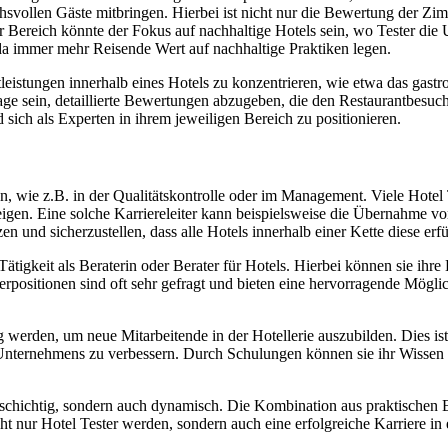
svollen Gäste mitbringen. Hierbei ist nicht nur die Bewertung der Zim
Bereich könnte der Fokus auf nachhaltige Hotels sein, wo Tester die 
a immer mehr Reisende Wert auf nachhaltige Praktiken legen.
leistungen innerhalb eines Hotels zu konzentrieren, wie etwa das gast
ge sein, detaillierte Bewertungen abzugeben, die den Restaurantbesuch
 sich als Experten in ihrem jeweiligen Bereich zu positionieren.
n, wie z.B. in der Qualitätskontrolle oder im Management. Viele Hotel
eigen. Eine solche Karriereleiter kann beispielsweise die Übernahme 
n und sicherzustellen, dass alle Hotels innerhalb einer Kette diese erfü
Tätigkeit als Beraterin oder Berater für Hotels. Hierbei können sie ihr
terpositionen sind oft sehr gefragt und bieten eine hervorragende Mö
g werden, um neue Mitarbeitende in der Hotellerie auszubilden. Dies is
s Unternehmens zu verbessern. Durch Schulungen können sie ihr Wissen
elschichtig, sondern auch dynamisch. Die Kombination aus praktischen 
cht nur Hotel Tester werden, sondern auch eine erfolgreiche Karriere i