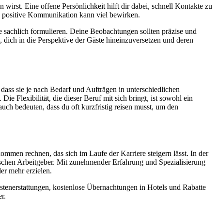
irst. Eine offene Persönlichkeit hilft dir dabei, schnell Kontakte zu
e positive Kommunikation kann viel bewirken.
ese sachlich formulieren. Deine Beobachtungen sollten präzise und
, dich in die Perspektive der Gäste hineinzuversetzen und deren
 dass sie je nach Bedarf und Aufträgen in unterschiedlichen
e Flexibilität, die dieser Beruf mit sich bringt, ist sowohl ein
auch bedeuten, dass du oft kurzfristig reisen musst, um den
mmen rechnen, das sich im Laufe der Karriere steigern lässt. In der
ischen Arbeitgeber. Mit zunehmender Erfahrung und Spezialisierung
er mehr erzielen.
ostenerstattungen, kostenlose Übernachtungen in Hotels und Rabatte
r.