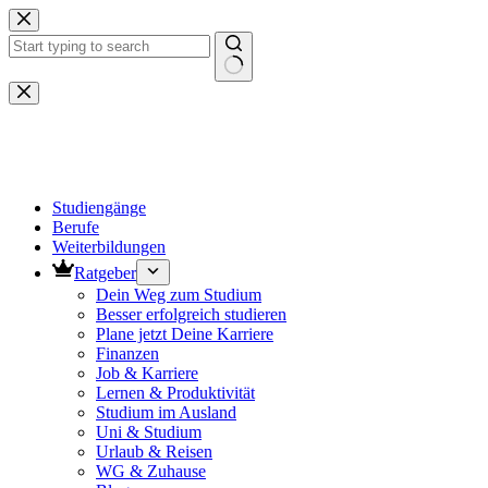
Zum
Inhalt
springen
Keine
Ergebnisse
Studiengänge
Berufe
Weiterbildungen
Ratgeber
Dein Weg zum Studium
Besser erfolgreich studieren
Plane jetzt Deine Karriere
Finanzen
Job & Karriere
Lernen & Produktivität
Studium im Ausland
Uni & Studium
Urlaub & Reisen
WG & Zuhause