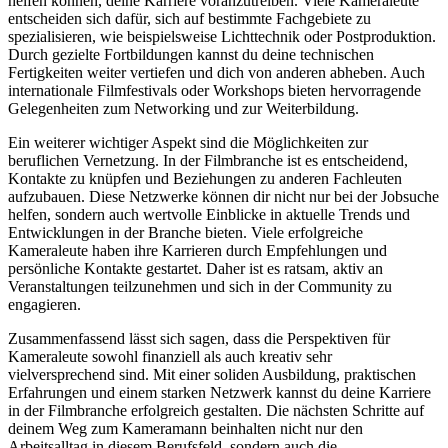
helfen können, deine Karriere voranzutreiben. Viele Kameraleute
entscheiden sich dafür, sich auf bestimmte Fachgebiete zu
spezialisieren, wie beispielsweise Lichttechnik oder Postproduktion.
Durch gezielte Fortbildungen kannst du deine technischen
Fertigkeiten weiter vertiefen und dich von anderen abheben. Auch
internationale Filmfestivals oder Workshops bieten hervorragende
Gelegenheiten zum Networking und zur Weiterbildung.
Ein weiterer wichtiger Aspekt sind die Möglichkeiten zur
beruflichen Vernetzung. In der Filmbranche ist es entscheidend,
Kontakte zu knüpfen und Beziehungen zu anderen Fachleuten
aufzubauen. Diese Netzwerke können dir nicht nur bei der Jobsuche
helfen, sondern auch wertvolle Einblicke in aktuelle Trends und
Entwicklungen in der Branche bieten. Viele erfolgreiche
Kameraleute haben ihre Karrieren durch Empfehlungen und
persönliche Kontakte gestartet. Daher ist es ratsam, aktiv an
Veranstaltungen teilzunehmen und sich in der Community zu
engagieren.
Zusammenfassend lässt sich sagen, dass die Perspektiven für
Kameraleute sowohl finanziell als auch kreativ sehr
vielversprechend sind. Mit einer soliden Ausbildung, praktischen
Erfahrungen und einem starken Netzwerk kannst du deine Karriere
in der Filmbranche erfolgreich gestalten. Die nächsten Schritte auf
deinem Weg zum Kameramann beinhalten nicht nur den
Arbeitsalltag in diesem Berufsfeld, sondern auch die