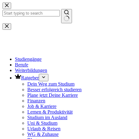
Zum
Inhalt
springen
Keine
Ergebnisse
Studiengänge
Berufe
Weiterbildungen
Ratgeber
Dein Weg zum Studium
Besser erfolgreich studieren
Plane jetzt Deine Karriere
Finanzen
Job & Karriere
Lernen & Produktivität
Studium im Ausland
Uni & Studium
Urlaub & Reisen
WG & Zuhause