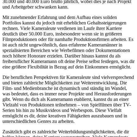
30.000 und 40.000 Euro brutto jährlich, wobei dies je nach Projekt
und Arbeitgeber schwanken kann.
Mit zunehmender Erfahrung und dem Aufbau eines soliden
Portfolios kannst du jedoch mit erheblichen Gehaltssteigerungen
rechnen. Viele Kameraleute verdienen im Laufe ihrer Karriere
deutlich über 50.000 Euro, insbesondere wenn sie in größeren
Filmproduktionen oder für namhafte Produktionsfirmen arbeiten. Es
ist auch nicht ungewöhnlich, dass erfahrene Kameramänner in
spezialisierten Bereichen wie Werbefilmen oder Dokumentationen
noch höhere Honorare erzielen. Darüber hinaus kannst du als
freiberuflicher Kameramann oft deine Preise selbst festlegen, was dir
eine größere Flexibilität in Bezug auf dein Einkommen ermöglicht.
Die beruflichen Perspektiven für Kameraleute sind vielversprechend
und bieten zahlreiche Möglichkeiten zur Weiterentwicklung. Die
Film- und Medienbranche ist dynamisch und ständig im Wandel,
was bedeutet, dass es immer neue Projekte und Herausforderungen
gibt. Wenn du dich als Kameramann etablierst, kannst du an einer
Vielzahl von Produktionen teilnehmen – von Spielfilmen über TV-
Serien bis hin zu Musikvideos und Werbespots. Diese Vielfalt
ermöglicht es dir, deine kreativen Fähigkeiten auszubauen und in
unterschiedlichen Genres zu arbeiten.
Zusätzlich gibt es zahlreiche Weiterbildungsmöglichkeiten, die dir