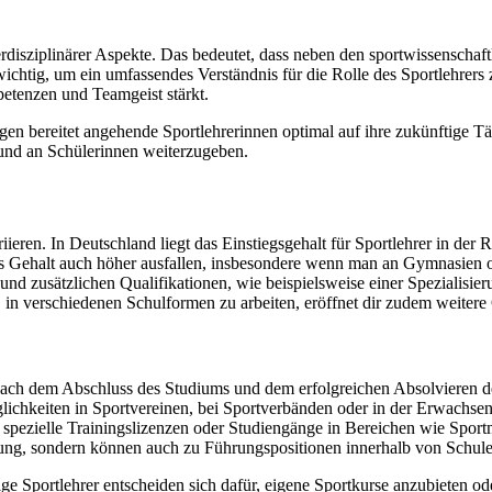
erdisziplinärer Aspekte. Das bedeutet, dass neben den sportwissenscha
chtig, um ein umfassendes Verständnis für die Rolle des Sportlehrers zu
petenzen und Teamgeist stärkt.
n bereitet angehende Sportlehrerinnen optimal auf ihre zukünftige Tät
 und an Schülerinnen weiterzugeben.
ieren. In Deutschland liegt das Einstiegsgehalt für Sportlehrer in de
 Gehalt auch höher ausfallen, insbesondere wenn man an Gymnasien ode
d zusätzlichen Qualifikationen, wie beispielsweise einer Spezialisier
, in verschiedenen Schulformen zu arbeiten, eröffnet dir zudem weitere
 Nach dem Abschluss des Studiums und dem erfolgreichen Absolvieren d
ichkeiten in Sportvereinen, bei Sportverbänden oder in der Erwachsene
n spezielle Trainingslizenzen oder Studiengänge in Bereichen wie Spo
lung, sondern können auch zu Führungspositionen innerhalb von Schulen
ge Sportlehrer entscheiden sich dafür, eigene Sportkurse anzubieten oder