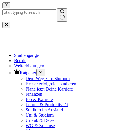
Zum
Inhalt
springen
Keine
Ergebnisse
Studiengänge
Berufe
Weiterbildungen
Ratgeber
Dein Weg zum Studium
Besser erfolgreich studieren
Plane jetzt Deine Karriere
Finanzen
Job & Karriere
Lernen & Produktivität
Studium im Ausland
Uni & Studium
Urlaub & Reisen
WG & Zuhause