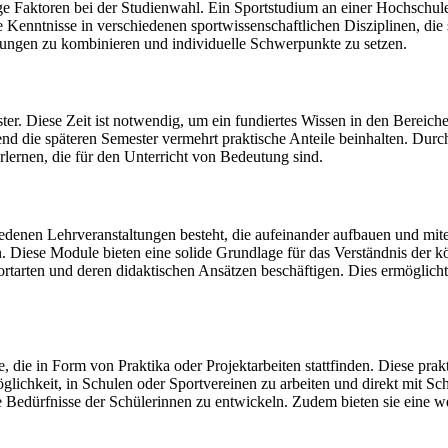
Faktoren bei der Studienwahl. Ein Sportstudium an einer Hochschule od
Kenntnisse in verschiedenen sportwissenschaftlichen Disziplinen, die 
tungen zu kombinieren und individuelle Schwerpunkte zu setzen.
ster. Diese Zeit ist notwendig, um ein fundiertes Wissen in den Bereic
end die späteren Semester vermehrt praktische Anteile beinhalten. Durch
rlernen, die für den Unterricht von Bedeutung sind.
iedenen Lehrveranstaltungen besteht, die aufeinander aufbauen und mit
Diese Module bieten eine solide Grundlage für das Verständnis der k
tarten und deren didaktischen Ansätzen beschäftigen. Dies ermöglicht e
e, die in Form von Praktika oder Projektarbeiten stattfinden. Diese pr
ichkeit, in Schulen oder Sportvereinen zu arbeiten und direkt mit Schü
e Bedürfnisse der Schülerinnen zu entwickeln. Zudem bieten sie eine w