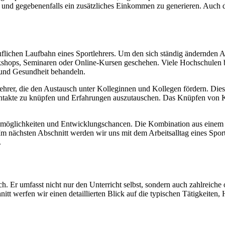
den und gegebenenfalls ein zusätzliches Einkommen zu generieren. Auch
beruflichen Laufbahn eines Sportlehrers. Um den sich ständig ändernden 
kshops, Seminaren oder Online-Kursen geschehen. Viele Hochschulen bi
 und Gesundheit behandeln.
ehrer, die den Austausch unter Kolleginnen und Kollegen fördern. Dies
ontakte zu knüpfen und Erfahrungen auszutauschen. Das Knüpfen von K
rieremöglichkeiten und Entwicklungschancen. Die Kombination aus ein
 Im nächsten Abschnitt werden wir uns mit dem Arbeitsalltag eines Sport
.
ich. Er umfasst nicht nur den Unterricht selbst, sondern auch zahlreiche
itt werfen wir einen detaillierten Blick auf die typischen Tätigkeiten