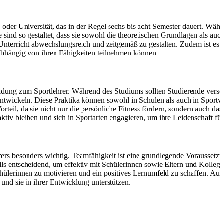
oder Universität, das in der Regel sechs bis acht Semester dauert. Wä
 sind so gestaltet, dass sie sowohl die theoretischen Grundlagen als a
terricht abwechslungsreich und zeitgemäß zu gestalten. Zudem ist es 
nabhängig von ihren Fähigkeiten teilnehmen können.
ildung zum Sportlehrer. Während des Studiums sollten Studierende vers
ntwickeln. Diese Praktika können sowohl in Schulen als auch in Sportve
teil, da sie nicht nur die persönliche Fitness fördern, sondern auch da
ktiv bleiben und sich in Sportarten engagieren, um ihre Leidenschaft f
rers besonders wichtig. Teamfähigkeit ist eine grundlegende Vorausse
lls entscheidend, um effektiv mit Schülerinnen sowie Eltern und Koll
Schülerinnen zu motivieren und ein positives Lernumfeld zu schaffen. Au
und sie in ihrer Entwicklung unterstützen.