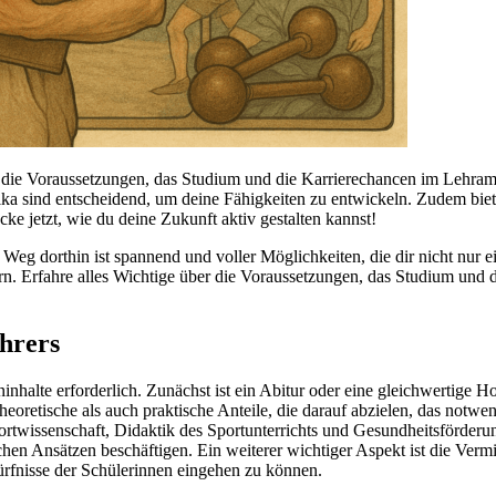
 die Voraussetzungen, das Studium und die Karrierechancen im Lehramt 
tika sind entscheidend, um deine Fähigkeiten zu entwickeln. Zudem bie
cke jetzt, wie du deine Zukunft aktiv gestalten kannst!
 Weg dorthin ist spannend und voller Möglichkeiten, die dir nicht nur e
rn. Erfahre alles Wichtige über die Voraussetzungen, das Studium und 
ehrers
halte erforderlich. Zunächst ist ein Abitur oder eine gleichwertige H
eoretische als auch praktische Anteile, die darauf abzielen, das notwe
rtwissenschaft, Didaktik des Sportunterrichts und Gesundheitsförderu
chen Ansätzen beschäftigen. Ein weiterer wichtiger Aspekt ist die Ver
ürfnisse der Schülerinnen eingehen zu können.