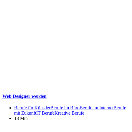
Web Designer werden
Berufe für Künstler
Berufe im Büro
Berufe im Internet
Berufe
mit Zukunft
IT Berufe
Kreative Berufe
18 Min