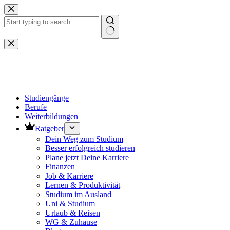
Zum
Inhalt
springen
Keine
Ergebnisse
Studiengänge
Berufe
Weiterbildungen
Ratgeber
Dein Weg zum Studium
Besser erfolgreich studieren
Plane jetzt Deine Karriere
Finanzen
Job & Karriere
Lernen & Produktivität
Studium im Ausland
Uni & Studium
Urlaub & Reisen
WG & Zuhause