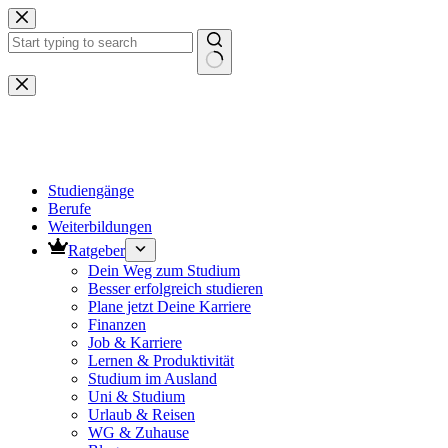
Zum
Inhalt
springen
Keine
Ergebnisse
Studiengänge
Berufe
Weiterbildungen
Ratgeber
Dein Weg zum Studium
Besser erfolgreich studieren
Plane jetzt Deine Karriere
Finanzen
Job & Karriere
Lernen & Produktivität
Studium im Ausland
Uni & Studium
Urlaub & Reisen
WG & Zuhause