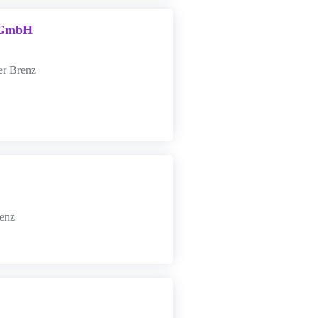
e GmbH
er Brenz
enz