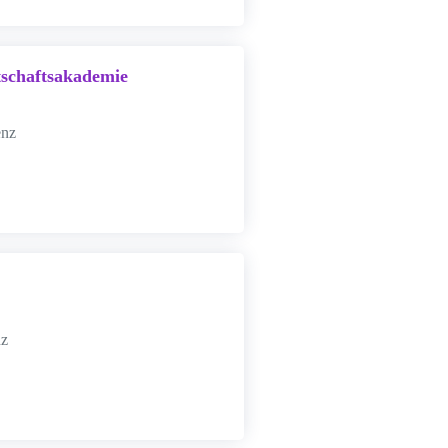
tschaftsakademie
enz
nz