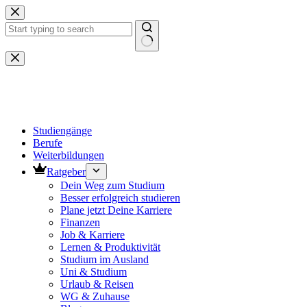
Zum
Inhalt
springen
Keine
Ergebnisse
Studiengänge
Berufe
Weiterbildungen
Ratgeber
Dein Weg zum Studium
Besser erfolgreich studieren
Plane jetzt Deine Karriere
Finanzen
Job & Karriere
Lernen & Produktivität
Studium im Ausland
Uni & Studium
Urlaub & Reisen
WG & Zuhause