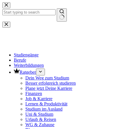
Zum
Inhalt
springen
Keine
Ergebnisse
Studiengänge
Berufe
Weiterbildungen
Ratgeber
Dein Weg zum Studium
Besser erfolgreich studieren
Plane jetzt Deine Karriere
Finanzen
Job & Karriere
Lernen & Produktivität
Studium im Ausland
Uni & Studium
Urlaub & Reisen
WG & Zuhause