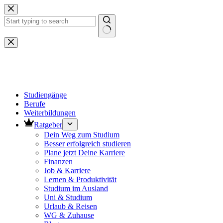
Zum
Inhalt
springen
Keine
Ergebnisse
Studiengänge
Berufe
Weiterbildungen
Ratgeber
Dein Weg zum Studium
Besser erfolgreich studieren
Plane jetzt Deine Karriere
Finanzen
Job & Karriere
Lernen & Produktivität
Studium im Ausland
Uni & Studium
Urlaub & Reisen
WG & Zuhause