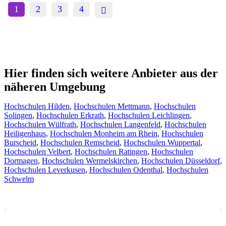
1
2
3
4
Hier finden sich weitere Anbieter aus der
näheren Umgebung
Hochschulen Hilden
,
Hochschulen Mettmann
,
Hochschulen
Solingen
,
Hochschulen Erkrath
,
Hochschulen Leichlingen
,
Hochschulen Wülfrath
,
Hochschulen Langenfeld
,
Hochschulen
Heiligenhaus
,
Hochschulen Monheim am Rhein
,
Hochschulen
Burscheid
,
Hochschulen Remscheid
,
Hochschulen Wuppertal
,
Hochschulen Velbert
,
Hochschulen Ratingen
,
Hochschulen
Dormagen
,
Hochschulen Wermelskirchen
,
Hochschulen Düsseldorf
,
Hochschulen Leverkusen
,
Hochschulen Odenthal
,
Hochschulen
Schwelm