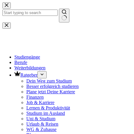
Zum
Inhalt
springen
Keine
Ergebnisse
Studiengänge
Berufe
Weiterbildungen
Ratgeber
Dein Weg zum Studium
Besser erfolgreich studieren
Plane jetzt Deine Karriere
Finanzen
Job & Karriere
Lernen & Produktivität
Studium im Ausland
Uni & Studium
Urlaub & Reisen
WG & Zuhause